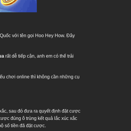
ng Quốc với tên gọi Hoo Hey How. Đây
ua
rất dễ tiếp cận, anh em có thể trải
nếu chơi online thì không cần những cụ
xắc, sau đó đưa ra quyết định đặt cược
ược đúng ô trùng kết quả lắc xúc xắc
bộ số tiền đã đặt cược.