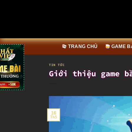
Bỏ
qua
nội
dung
TRANG CHỦ
GAME B
TIN TỨC
Giới thiệu game b
16
Th5