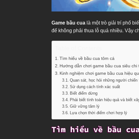
Game bầu cua
là một trò giải trí phổ 
để không phải thua lỗ quá nhiều. Vậy 
Table of Contents
Tìm hiểu về bầu cua tôm cá
Hướng dẫn chơi game bầu cua siêu chi t
Kinh nghiệm chơi game bầu cua hiệu q
Quan sát, học hỏi những người chiến 
Sử dụng cách tính xác suất
Biết điểm dừng
Phải biết tính toán hiệu quả và biết x
Giữ vững tâm lý
Lựa chọn thời điểm chơi hợp lý
Tìm hiểu về bầu cu