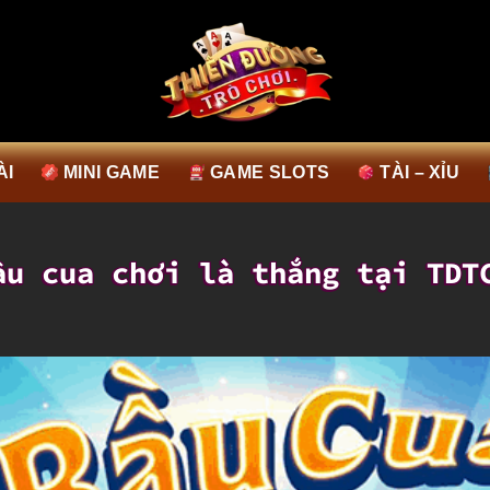
ÀI
MINI GAME
GAME SLOTS
TÀI – XỈU
ầu cua chơi là thắng tại TDT