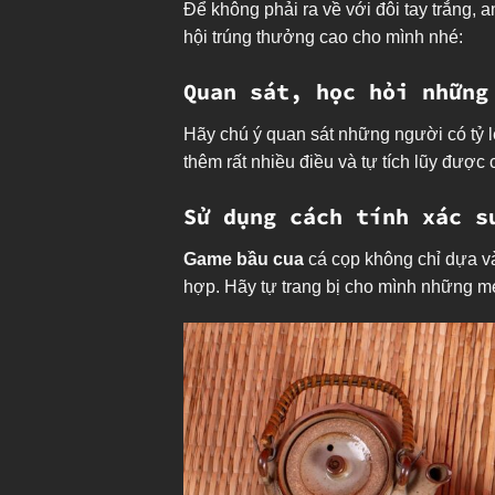
Để không phải ra về với đôi tay trắng,
hội trúng thưởng cao cho mình nhé:
Quan sát, học hỏi những
Hãy chú ý quan sát những người có tỷ l
thêm rất nhiều điều và tự tích lũy được
Sử dụng cách tính xác s
Game bầu cua
cá cọp không chỉ dựa và
hợp. Hãy tự trang bị cho mình những mẹo