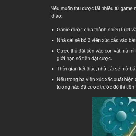
Nếu muốn thu được lãi nhiều từ game nà
khảo:
Game được chia thành nhiều lượt và
Nhà cái sẽ bỏ 3 viên xúc xắc vào bát
Cược thủ đặt tiền vào con vật mà mìn
giới hạn số tiền đặt cược.
Thời gian kết thúc, nhà cái sẽ mở bá
Nếu trong ba viên xúc xắc xuất hiện 
tượng nào đã cược trước đó thì tiền