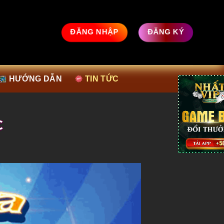
ĐĂNG NHẬP
ĐĂNG KÝ
HƯỚNG DẪN
TIN TỨC
C